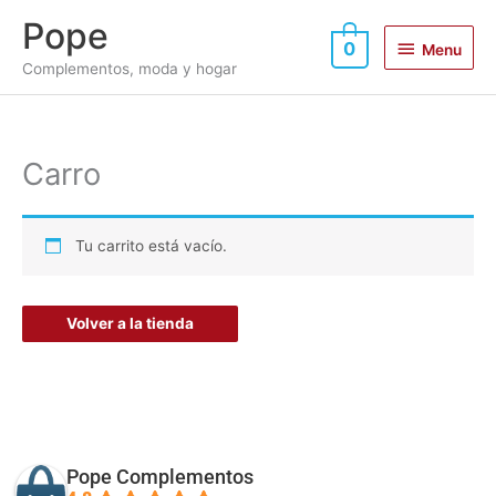
Ir
Menu
Pope
al
0
Menu
contenido
Complementos, moda y hogar
Carro
Tu carrito está vacío.
Volver a la tienda
Pope Complementos