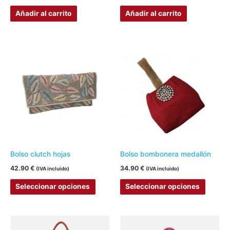
Añadir al carrito
Añadir al carrito
Este
Este
producto
produc
tiene
tiene
múltiples
múltipl
variantes.
variant
Las
Las
opciones
opcion
se
se
pueden
pueden
Bolso clutch hojas
Bolso bombonera medallón
elegir
elegir
42.90
€
34.90
€
(IVA incluido)
(IVA incluido)
en
en
Seleccionar opciones
Seleccionar opciones
la
la
página
página
de
de
Este
producto
produc