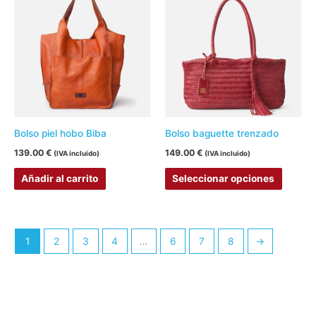
produc
tiene
múltipl
variant
Las
opcion
se
pueden
Bolso piel hobo Biba
Bolso baguette trenzado
elegir
139.00
€
149.00
€
(IVA incluido)
(IVA incluido)
en
Añadir al carrito
Seleccionar opciones
la
página
de
produc
1
2
3
4
…
6
7
8
→