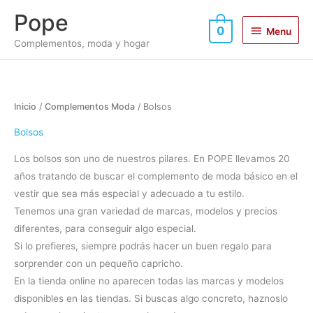
Ir
Menu
Pope
al
0
Menu
contenido
Complementos, moda y hogar
Ordenado
Inicio
/
Complementos Moda
/ Bolsos
por
los
últimos
Bolsos
Los bolsos son uno de nuestros pilares. En POPE llevamos 20
años tratando de buscar el complemento de moda básico en el
vestir que sea más especial y adecuado a tu estilo.
Tenemos una gran variedad de marcas, modelos y precios
diferentes, para conseguir algo especial.
Si lo prefieres, siempre podrás hacer un buen regalo para
sorprender con un pequeño capricho.
En la tienda online no aparecen todas las marcas y modelos
disponibles en las tiendas. Si buscas algo concreto, haznoslo