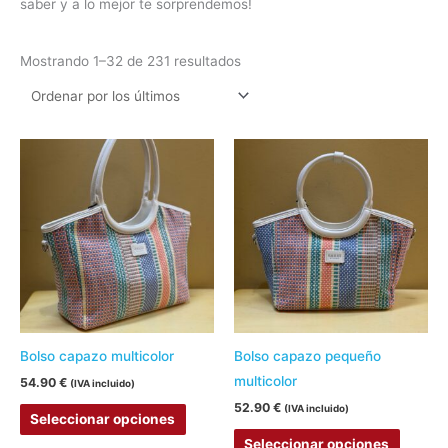
saber y a lo mejor te sorprendemos!
Mostrando 1–32 de 231 resultados
Este
Este
producto
produc
tiene
tiene
múltiples
múltipl
variantes.
variant
Las
Las
opciones
opcion
se
se
pueden
pueden
Bolso capazo multicolor
Bolso capazo pequeño
elegir
elegir
multicolor
54.90
€
(IVA incluido)
en
en
52.90
€
(IVA incluido)
Seleccionar opciones
la
la
Seleccionar opciones