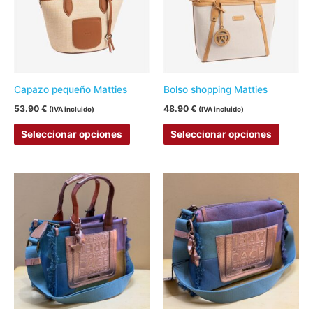
variantes.
variant
Las
Las
opciones
opcion
se
se
pueden
pueden
Capazo pequeño Matties
Bolso shopping Matties
elegir
elegir
53.90
€
48.90
€
(IVA incluido)
(IVA incluido)
en
en
Seleccionar opciones
Seleccionar opciones
la
la
página
página
de
de
producto
produc