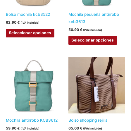
se
se
pueden
pueden
Bolso mochila kcb3522
Mochila pequeña antirrobo
elegir
elegir
kcb3613
62.90
€
(IVA incluido)
en
en
56.90
€
(IVA incluido)
Seleccionar opciones
la
la
Seleccionar opciones
página
página
de
de
producto
produc
Este
Este
producto
produc
tiene
tiene
múltiples
múltipl
variantes.
variant
Las
Las
opciones
opcion
se
se
pueden
pueden
Mochila antirrobo KCB3612
Bolso shopping rejilla
elegir
elegir
59.90
€
65.00
€
(IVA incluido)
(IVA incluido)