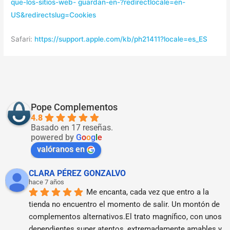
que-los-sitios-web-
guardan-en-?redirectlocale=en-
US&redirectslug=Cookies
Safari:
https://support.apple.com/kb/ph21411?locale=es_ES
Pope Complementos
4.8
Basado en 17 reseñas.
powered by
G
o
o
g
l
e
valóranos en
CLARA PÉREZ GONZALVO
hace 7 años
Me encanta, cada vez que entro a la 
tienda no encuentro el momento de salir. Un montón de 
complementos alternativos.El trato magnífico, con unos 
dependientes super atentos, extremadamente amables y 