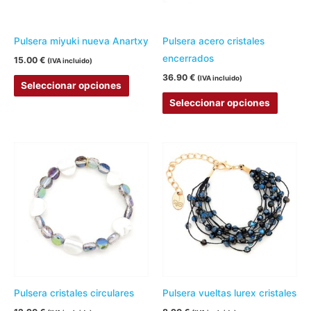
opciones
opcion
se
se
pueden
pueden
Pulsera miyuki nueva Anartxy
Pulsera acero cristales
elegir
elegir
encerrados
15.00
€
(IVA incluido)
en
en
36.90
€
(IVA incluido)
Seleccionar opciones
la
la
Seleccionar opciones
página
página
de
de
producto
produc
Este
Este
producto
produc
tiene
tiene
múltiples
múltipl
variantes.
variant
Las
Las
opciones
opcion
se
se
pueden
pueden
Pulsera cristales circulares
Pulsera vueltas lurex cristales
elegir
elegir