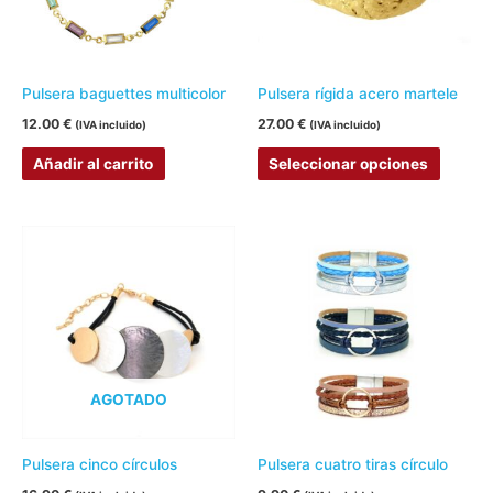
Las
opcion
se
pueden
Pulsera baguettes multicolor
Pulsera rígida acero martele
elegir
12.00
€
27.00
€
(IVA incluido)
(IVA incluido)
en
Añadir al carrito
Seleccionar opciones
la
página
de
Este
Este
produc
producto
produc
tiene
tiene
múltiples
múltipl
variantes.
variant
Las
Las
AGOTADO
opciones
opcion
se
se
pueden
pueden
Pulsera cinco círculos
Pulsera cuatro tiras círculo
elegir
elegir