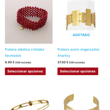
producto
produc
producto
produc
tiene
tiene
múltiples
múltipl
variantes.
variant
Las
Las
AGOTADO
opciones
opcion
se
se
pueden
pueden
Pulsera elástica cristales
Pulsera acero engarzados
elegir
elegir
facetados
Anartxy
en
en
9.90
€
37.50
€
(IVA incluido)
(IVA incluido)
la
la
Seleccionar opciones
Seleccionar opciones
página
página
de
de
producto
produc
Este
produc
tiene
múltipl