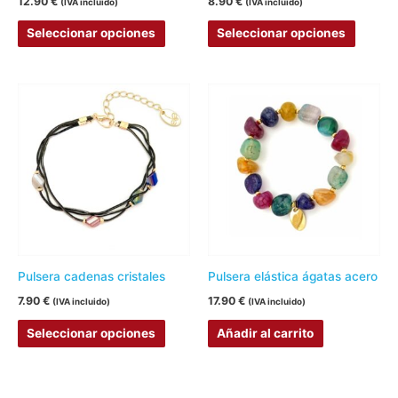
12.90
€
8.90
€
(IVA incluido)
(IVA incluido)
en
en
Seleccionar opciones
Seleccionar opciones
la
la
página
página
de
de
Este
producto
produc
producto
tiene
múltiples
variantes.
Las
opciones
se
pueden
Pulsera cadenas cristales
Pulsera elástica ágatas acero
elegir
7.90
€
17.90
€
(IVA incluido)
(IVA incluido)
en
Seleccionar opciones
Añadir al carrito
la
página
de
Este
Este