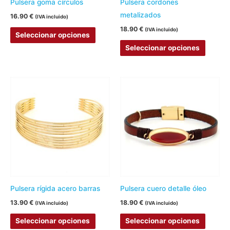
Pulsera goma círculos
Pulsera cordones
elegir
elegir
metalizados
16.90
€
(IVA incluido)
en
en
18.90
€
(IVA incluido)
Seleccionar opciones
la
la
Seleccionar opciones
página
página
de
de
producto
produc
Este
Este
producto
produc
tiene
tiene
múltiples
múltipl
variantes.
variant
Las
Las
opciones
opcion
se
se
pueden
pueden
Pulsera rígida acero barras
Pulsera cuero detalle óleo
elegir
elegir
13.90
€
18.90
€
(IVA incluido)
(IVA incluido)
en
en
Seleccionar opciones
Seleccionar opciones
la
la