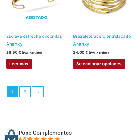
variant
Las
AGOTADO
opcion
se
pueden
Esclava estrecha circonitas
Brazalete acero entrelazado
elegir
Anartxy
Anartxy
en
28.50
€
24.00
€
(IVA incluido)
(IVA incluido)
la
Leer más
Seleccionar opciones
página
de
produc
1
2
→
Pope Complementos
4.8