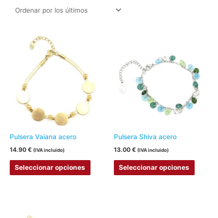
Este
Este
producto
produc
tiene
tiene
múltiples
múltipl
variantes.
variant
Las
Las
opciones
opcion
se
se
pueden
pueden
Pulsera Vaiana acero
Pulsera Shiva acero
elegir
elegir
14.90
€
13.00
€
(IVA incluido)
(IVA incluido)
en
en
Seleccionar opciones
Seleccionar opciones
la
la
página
página
de
de
Este
Este
producto
produc
producto
produc