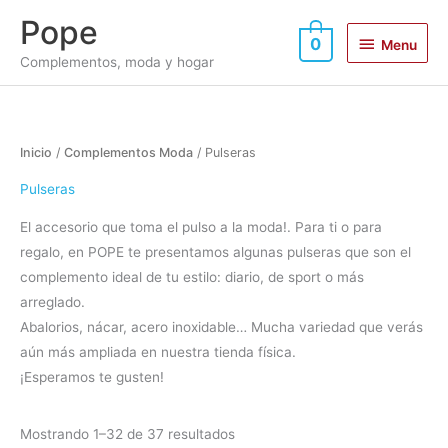
Ir
Menu
Pope
al
0
Menu
contenido
Complementos, moda y hogar
Ordenado
Inicio
/
Complementos Moda
/ Pulseras
por
los
últimos
Pulseras
El accesorio que toma el pulso a la moda!. Para ti o para
regalo, en POPE te presentamos algunas pulseras que son el
complemento ideal de tu estilo: diario, de sport o más
arreglado.
Abalorios, nácar, acero inoxidable… Mucha variedad que verás
aún más ampliada en nuestra tienda física.
¡Esperamos te gusten!
Mostrando 1–32 de 37 resultados