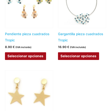
múltiples
múltipl
variantes.
variant
Las
Las
opciones
opcion
se
se
pueden
pueden
Pendiente pieza cuadrados
Gargantilla pieza cuadrados
elegir
elegir
Tropic
Tropic
en
en
8.90
€
16.90
€
(IVA incluido)
(IVA incluido)
la
la
Seleccionar opciones
Seleccionar opciones
página
página
de
de
producto
produc
Este
producto
tiene
múltiples
variantes.
Las
opciones