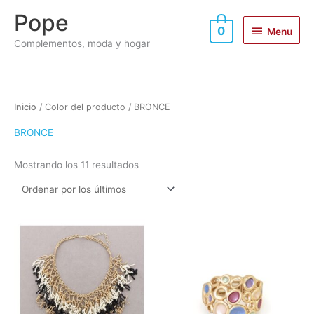
Ir
Menu
Pope
al
0
Menu
contenido
Complementos, moda y hogar
Ordenado
Inicio
/ Color del producto / BRONCE
por
los
últimos
BRONCE
Mostrando los 11 resultados
Este
Este
producto
produc
tiene
tiene
múltiples
múltipl
variantes.
variant