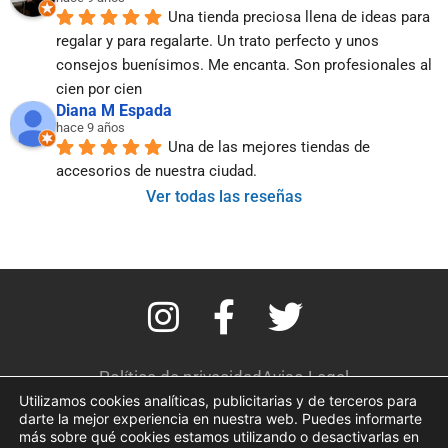
Una tienda preciosa llena de ideas para 
regalar y para regalarte. Un trato perfecto y unos 
consejos buenísimos. Me encanta. Son profesionales al 
cien por cien
Diana M Espada
hace 9 años
Una de las mejores tiendas de 
accesorios de nuestra ciudad.
Ver todas las reseñas
I
F
T
n
a
w
s
c
i
Política de privacidad
Aviso Legal
Utilizamos cookies analíticas, publicitarias y de terceros para
Términos y condiciones
Política de cookies
t
e
t
darte la mejor experiencia en nuestra web. Puedes informarte
más sobre qué cookies estamos utilizando o desactivarlas en