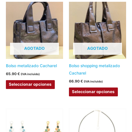
producto
produc
Este
Este
producto
produc
tiene
tiene
múltiples
múltipl
variantes.
variant
Las
Las
AGOTADO
AGOTADO
opciones
opcion
se
se
pueden
pueden
Bolso metalizado Cacharel
Bolso shopping metalizado
elegir
elegir
Cacharel
65.90
€
(IVA incluido)
en
en
66.90
€
(IVA incluido)
Seleccionar opciones
la
la
Seleccionar opciones
página
página
de
de
producto
produc
Este
Este
producto
produc
tiene
tiene