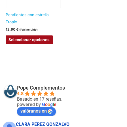
se
pueden
Pendientes con estrella
elegir
Tropic
en
12.90
€
(IVA incluido)
la
Seleccionar opciones
página
de
producto
Pope Complementos
4.8
Basado en 17 reseñas.
powered by
G
o
o
g
l
e
valóranos en
CLARA PÉREZ GONZALVO