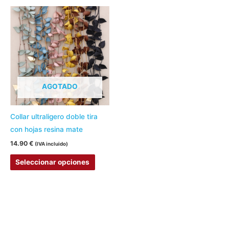
de
de
Este
producto
produc
producto
tiene
múltiples
variantes.
Las
AGOTADO
opciones
se
pueden
Collar ultraligero doble tira
elegir
con hojas resina mate
en
14.90
€
(IVA incluido)
la
Seleccionar opciones
página
de
producto