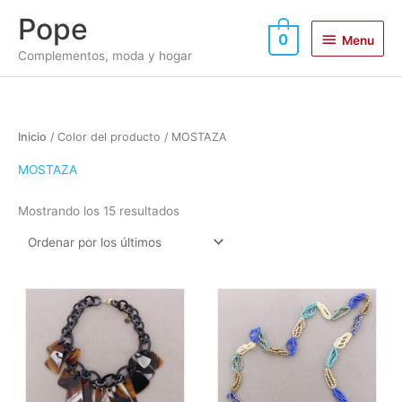
Ir
Menu
Pope
al
0
Menu
contenido
Complementos, moda y hogar
Ordenado
Inicio
/ Color del producto / MOSTAZA
por
los
últimos
MOSTAZA
Mostrando los 15 resultados
Este
Este
producto
produc
tiene
tiene
múltiples
múltipl
variantes.
variant