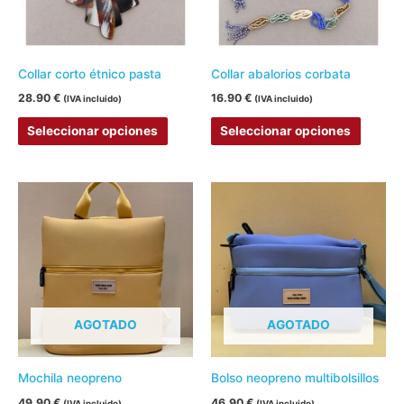
Las
Las
opciones
opcion
se
se
pueden
pueden
Collar corto étnico pasta
Collar abalorios corbata
elegir
elegir
28.90
€
16.90
€
(IVA incluido)
(IVA incluido)
en
en
Seleccionar opciones
Seleccionar opciones
la
la
página
página
de
de
Este
Este
producto
produc
producto
produc
tiene
tiene
múltiples
múltipl
variantes.
variant
Las
Las
AGOTADO
AGOTADO
opciones
opcion
se
se
pueden
pueden
Mochila neopreno
Bolso neopreno multibolsillos
elegir
elegir
49.90
€
46.90
€
(IVA incluido)
(IVA incluido)