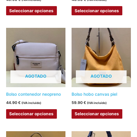
en
en
Seleccionar opciones
Seleccionar opciones
la
la
página
página
de
de
Este
Este
producto
produc
producto
produc
tiene
tiene
múltiples
múltipl
variantes.
variant
Las
Las
AGOTADO
AGOTADO
opciones
opcion
se
se
pueden
pueden
Bolso contenedor neopreno
Bolso hobo canvas piel
elegir
elegir
44.90
€
59.90
€
(IVA incluido)
(IVA incluido)
en
en
Seleccionar opciones
Seleccionar opciones
la
la
página
página
de
de
Este
Este