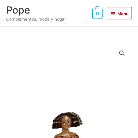
Ir
Menu
Pope
al
0
Menu
contenido
Complementos, moda y hogar
Figura
menina
metálica
cantidad