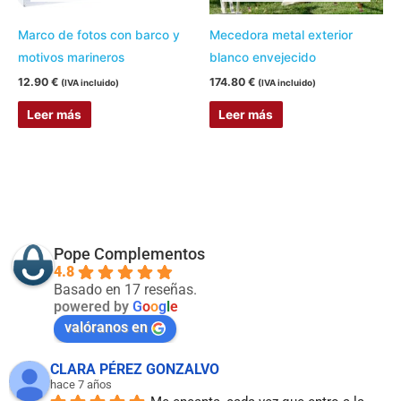
Marco de fotos con barco y
Mecedora metal exterior
motivos marineros
blanco envejecido
12.90
€
174.80
€
(IVA incluido)
(IVA incluido)
Leer más
Leer más
Pope Complementos
4.8
Basado en 17 reseñas.
powered by
G
o
o
g
l
e
valóranos en
CLARA PÉREZ GONZALVO
hace 7 años