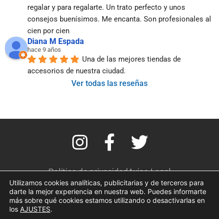
regalar y para regalarte. Un trato perfecto y unos 
consejos buenísimos. Me encanta. Son profesionales al 
cien por cien
Diana M Espada
hace 9 años
Una de las mejores tiendas de 
accesorios de nuestra ciudad.
Ver todas las reseñas
I
F
T
n
a
w
s
c
i
Política de privacidad
Aviso Legal
Utilizamos cookies analíticas, publicitarias y de terceros para
Términos y condiciones
Política de cookies
t
e
t
darte la mejor experiencia en nuestra web. Puedes informarte
más sobre qué cookies estamos utilizando o desactivarlas en
a
b
t
los
AJUSTES
.
Copyright 2026 © Pope Complementos All rights Reserved.