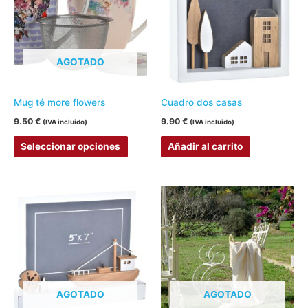
múltiples
variantes.
Las
AGOTADO
opciones
se
pueden
Mug té more flowers
Cuadro dos casas
elegir
9.50
€
9.90
€
(IVA incluido)
(IVA incluido)
en
Seleccionar opciones
Añadir al carrito
la
página
de
producto
AGOTADO
AGOTADO