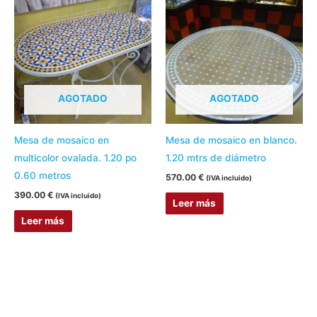
AGOTADO
AGOTADO
Mesa de mosaico en
Mesa de mosaico en blanco.
multicolor ovalada. 1.20 po
1.20 mtrs de diámetro
0.60 metros
570.00
€
(IVA incluido)
390.00
€
(IVA incluido)
Leer más
Leer más