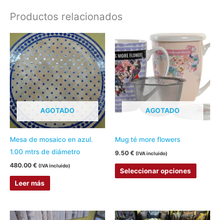
Productos relacionados
Este
produc
tiene
múltipl
variant
Las
AGOTADO
AGOTADO
opcion
se
pueden
Mesa de mosaico en azul.
Mug té more flowers
elegir
1.00 mtrs de diámetro
9.50
€
(IVA incluido)
en
480.00
€
(IVA incluido)
Seleccionar opciones
la
Leer más
página
de
produc