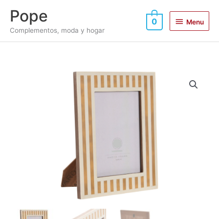
Ir
Menu
Pope
al
0
Menu
contenido
Complementos, moda y hogar
Marco
rayas
cantidad