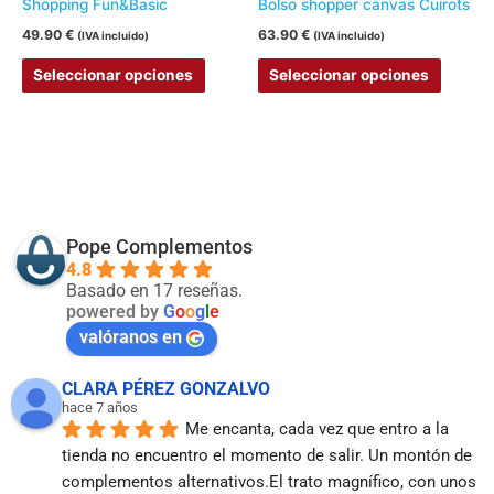
Shopping Fun&Basic
Bolso shopper canvas Cuirots
elegir
elegir
49.90
€
63.90
€
(IVA incluido)
(IVA incluido)
en
en
Seleccionar opciones
Seleccionar opciones
la
la
página
página
de
de
producto
produc
Pope Complementos
4.8
Basado en 17 reseñas.
powered by
G
o
o
g
l
e
valóranos en
CLARA PÉREZ GONZALVO
hace 7 años
Me encanta, cada vez que entro a la 
tienda no encuentro el momento de salir. Un montón de 
complementos alternativos.El trato magnífico, con unos 