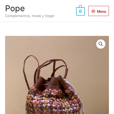
Ir
Menu
Pope
al
0
Menu
contenido
Complementos, moda y hogar
Mini
bolso
saco
trenzado
cantidad