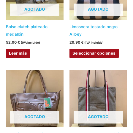
Las
AGOTADO
AGOTADO
opcion
se
pueden
Bolso clutch plateado
Limosnera tostado negro
elegir
medallón
Alibey
en
52.90
€
29.90
€
(IVA incluido)
(IVA incluido)
la
Leer más
Seleccionar opciones
página
de
produc
Este
Este
producto
produc
tiene
tiene
múltiples
múltipl
variantes.
variant
Las
Las
AGOTADO
AGOTADO
opciones
opcion
se
se
pueden
pueden