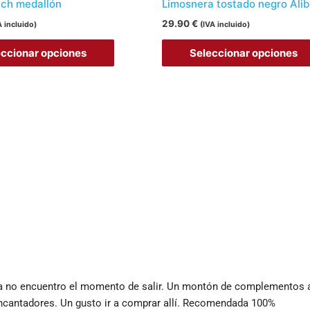
la
tch medallón
Limosnera tostado negro Ali
página
29.90
€
A incluido)
(IVA incluido)
de
eccionar opciones
Seleccionar opciones
producto
da no encuentro el momento de salir. Un montón de complementos alt
cantadores. Un gusto ir a comprar allí. Recomendada 100%