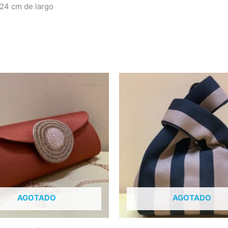
 24 cm de largo
Este
producto
tiene
múltiples
variantes.
Las
opciones
se
pueden
AGOTADO
AGOTADO
elegir
en