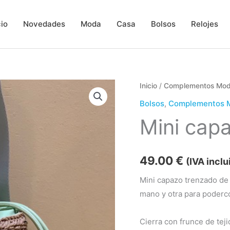
cio
Novedades
Moda
Casa
Bolsos
Relojes
Mini
Inicio
/
Complementos Mo
capazo
Bolsos
,
Complementos 
Ona
Mini cap
cantidad
49.00
€
(IVA inclu
Mini capazo trenzado de 
mano y otra para poderco
Cierra con frunce de tejid