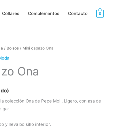
Collares
Complementos
Contacto
0
da
/
Bolsos
/ Mini capazo Ona
Moda
azo Ona
ido)
la colección Ona de Pepe Moll. Ligero, con asa de
lgar.
o y lleva bolsillo interior.