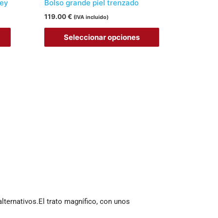
la
la
bey
Bolso grande piel trenzado
página
página
119.00
€
(IVA incluido)
de
de
Seleccionar opciones
producto
producto
ernativos.El trato magnífico, con unos 