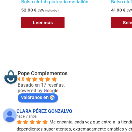
Bolso clutch plateado medallón
Bolso clu
52.90
€
41.90
€
(IVA incluido)
(IV
Leer más
Sel
Pope Complementos
4.8
Basado en 17 reseñas.
powered by
G
o
o
g
l
e
valóranos en
CLARA PÉREZ GONZALVO
hace 7 años
Me encanta, cada vez que entro a la tien
dependientes super atentos, extremadamente amables y en