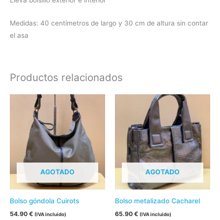
Medidas: 40 centímetros de largo y 30 cm de altura sin contar
el asa
Productos relacionados
Este
Este
producto
produc
tiene
tiene
múltiples
múltipl
variantes.
variant
Las
Las
AGOTADO
AGOTADO
opciones
opcion
se
se
pueden
pueden
Bolso góndola Cuirots
Bolso metalizado Cacharel
elegir
elegir
54.90
€
65.90
€
(IVA incluido)
(IVA incluido)